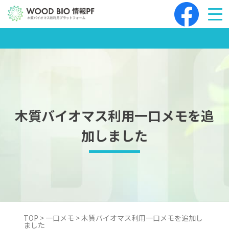
Skip
to
content
木質バイオマス利用一口メモを追
加しました
TOP
>
一口メモ
>
木質バイオマス利用一口メモを追加し
ました