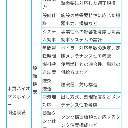
熱需要に対応した適正規模
力
設備仕
施設の熱需要特性に応じた機
様
器出力、規模など
システ
事業性への影響を考慮した高
ム効率
効率システムの設計
年間運
ボイラー対応年数の想定、定
転時間
期メンテナンス性を考慮
燃料搬
使用燃料との適合性、燃料の
設
送装置
供給方式など
備
煙突、
機
煙突種、対応構造
木質バイオ
煙道
器
マスボイラ
灰処理
出し方式、処理頻度などメン
ー
対応
テナンス性を考慮
関連設
備
蓄熱タ
タンク構造種類と対応するタ
ンク仕
ンク温度構成など