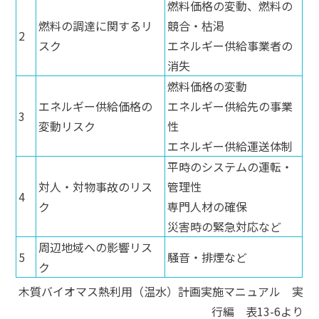
燃料価格の変動、燃料の
燃料の調達に関するリ
競合・枯渇
2
スク
エネルギー供給事業者の
消失
燃料価格の変動
エネルギー供給価格の
エネルギー供給先の事業
3
変動リスク
性
エネルギー供給運送体制
平時のシステムの運転・
対人・対物事故のリス
管理性
4
ク
専門人材の確保
災害時の緊急対応など
周辺地域への影響リス
5
騒音・排煙など
ク
木質バイオマス熱利用（温水）計画実施マニュアル 実
行編 表13-6より