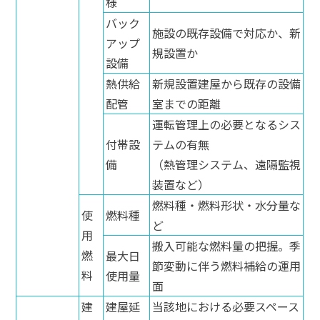
様
バック
施設の既存設備で対応か、新
アップ
規設置か
設備
熱供給
新規設置建屋から既存の設備
配管
室までの距離
運転管理上の必要となるシス
付帯設
テムの有無
備
（熱管理システム、遠隔監視
装置など）
燃料種・燃料形状・水分量な
使
燃料種
ど
用
搬入可能な燃料量の把握。季
燃
最大日
節変動に伴う燃料補給の運用
料
使用量
面
建
建屋延
当該地における必要スペース