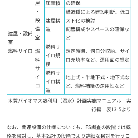
屋
床面積
の確保
・
構造種による建設判断、低コ
設
建屋構
スト化の検討
備
造
配管構成やスペースの確保な
建屋・設備
室
ど
室
燃料サ
燃料サイロ
燃
想定時期、何日分収納、サイ
イロ規
料
ロ充填率など、運用面の想定
模
サ
燃料サ
イ
地上式・半地下式・地下式な
イロ構
ロ
ど、燃料補給の運用性など
造
木質バイオマス熱利用（温水）計画実施マニュアル 実
行編 表13-5より
なお、関連設備の仕様についても、FS調査の段階では概
略を検討し、基本設計の段階でより詳細な検討を行うこ