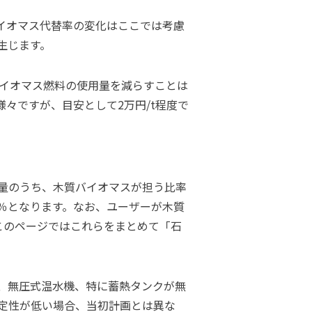
イオマス代替率の変化はここでは考慮
生じます。
バイオマス燃料の使用量を減らすことは
々ですが、目安として2万円/t程度で
量のうち、木質バイオマスが担う比率
0％となります。なお、ユーザーが木質
このページではこれらをまとめて「石
、無圧式温水機、特に蓄熱タンクが無
定性が低い場合、当初計画とは異な