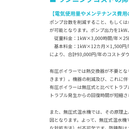
電気使用量やメンテナンス費用
ポンプ台数を削減すること、もしくは
が可能となります。ポンプ出力を1kW、
従量料金：1kW×3,000時間/年×25円/
基本料金：1kW×12カ月×1,500円/k
により、合計93,000円/年のコスト
有圧ボイラーでは熱交換器が不要とな
きます）。機器の削減及び、これに伴
有圧ボイラーは無圧式と比べてトラブ
トラブル発生からの回復時間が短縮さ
また、無圧式温水機では、その原理上
因となります。よって、無圧式温水機
な対処方法）が不可欠です。防錆剤は