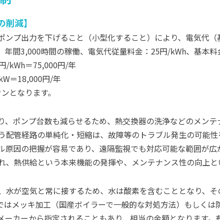
の削減
ポンプ出力を下げること（小型化すること）により、電気代（
年間3,000時間の稼働、電気代従量料金：25円/kWh、基本料金
kWh＝75,000円/年
W＝18,000円/年
ダウンとなります。
り、ポンプ台数も減らせるため、熱交換器の洗浄などのメンテ
う配管経路の単純化・短縮は、故障等のトラブル発生の可能性
ル原因の把握が容易であり、遠隔監視でも対応可能な範囲が広
れ、熱供給という本来機能の発揮や、メンテナンス性の向上と
、水が空気と常に接するため、水は酸素を含むこととなり、そ
ではメッキ加工（国産ボイラーで一般的な対処方法）もしくは
メーカーから指定されることもあり、相当の金額となります。