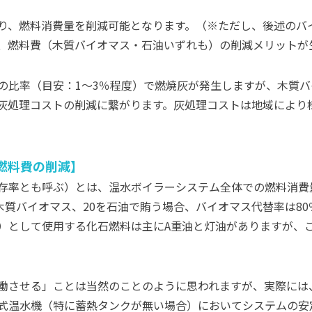
り、燃料消費量を削減可能となります。（※ただし、後述のバ
、燃料費（木質バイオマス・石油いずれも）の削減メリットが
の比率（目安：1～3％程度）で燃焼灰が発生しますが、木質
灰処理コストの削減に繋がります。灰処理コストは地域により様
燃料費の削減
存率とも呼ぶ）とは、温水ボイラーシステム全体での燃料消費
を木質バイオマス、20を石油で賄う場合、バイオマス代替率は8
）として使用する化石燃料は主にA重油と灯油がありますが、
働させる」ことは当然のことのように思われますが、実際には
式温水機（特に蓄熱タンクが無い場合）においてシステムの安