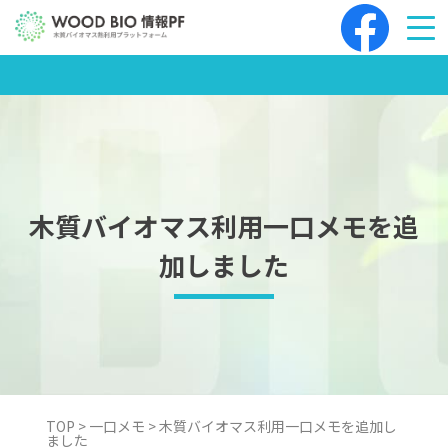
Skip
to
content
木質バイオマス利用一口メモを追
加しました
TOP
>
一口メモ
>
木質バイオマス利用一口メモを追加し
ました